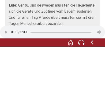
Eule:
Genau. Und deswegen mussten die Heuerleute
sich die Geräte und Zugtiere vom Bauern ausleihen.
Und für einen Tag Pferdearbeit mussten sie mit drei
Tagen Menschenarbeit bezahlen.
Pferd:
Das ist kein guter Deal!
Eule:
Genau. Das ist ziemlich ungerecht. Und
deswegen solltest du dich nicht über die Heuerleute
lustig machen. Die konnten nämlich nichts dafür.
Pferd:
Ist ja schon gut, ich höre ja schon auf.
Fotos: © Tanja Heinemann