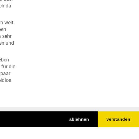
ich da
n weit
ben
a sehr
zen und
 eben
für die
 paar
eidlos
ablehnen
verstanden
Nach oben