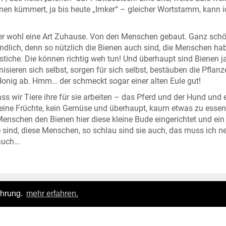
enen kümmert, ja bis heute „Imker“ – gleicher Wortstamm, kann 
hier wohl eine Art Zuhause. Von den Menschen gebaut. Ganz schö
ndlich, denn so nützlich die Bienen auch sind, die Menschen ha
tiche. Die können richtig weh tun! Und überhaupt sind Bienen j
isieren sich selbst, sorgen für sich selbst, bestäuben die Pflan
Honig ab. Hmm… der schmeckt sogar einer alten Eule gut!
s wir Tiere ihre für sie arbeiten – das Pferd und der Hund und
ine Früchte, kein Gemüse und überhaupt, kaum etwas zu essen 
Menschen den Bienen hier diese kleine Bude eingerichtet und ein
e sind, diese Menschen, so schlau sind sie auch, das muss ich n
 auch…
ahrung.
mehr erfahren.
Login
|
FAQ