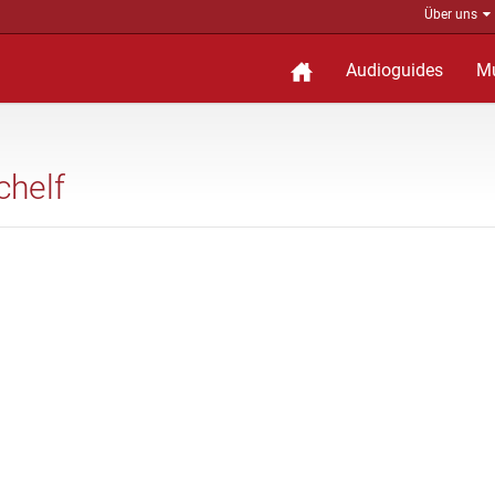
Über uns
Audioguides
M
chelf