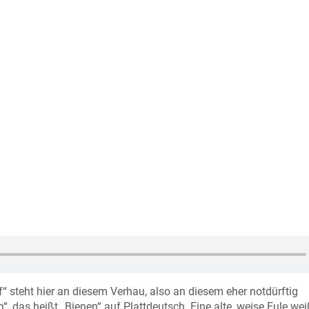
 steht hier an diesem Verhau, also an diesem eher notdürftig
“, das heißt „Bienen“ auf Plattdeutsch. Eine alte, weise Eule wei