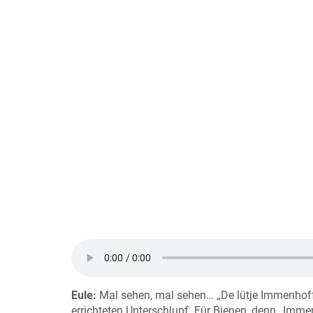
Eule:
Mal sehen, mal sehen… „De lütje Immenhoff“
errichteten Unterschlupf. Für Bienen, denn „Immen