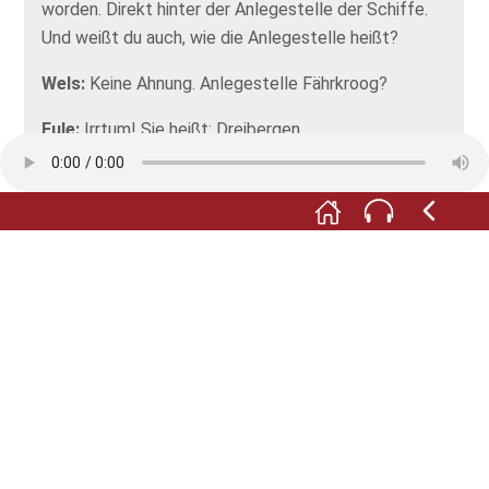
worden. Direkt hinter der Anlegestelle der Schiffe.
Und weißt du auch, wie die Anlegestelle heißt?
Wels:
Keine Ahnung. Anlegestelle Fährkroog?
Eule:
Irrtum! Sie heißt: Dreibergen.
Wels:
Dreibergen?
Eule:
Und warum das? Überleg mal!
Wels:
Dreibergen… Dreibergen… Dreibergen… Ich
hab’s! Wegen der Burg Elmendorf. Die auf drei
Bergen stand. Also, sehr kleinen Bergen.
Eule:
Genau! Und die es leider nicht mehr gibt. Nur
noch in der Erinnerung von einem sehr, sehr alten
Fisch.
Wels:
Das ist gemein.