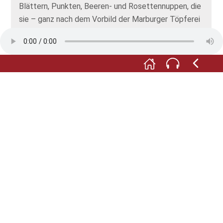
Blättern, Punkten, Beeren- und Rosettennuppen, die
sie – ganz nach dem Vorbild der Marburger Töpferei
– mit Modellen oder Stempeln auftrugen. Die
heimischen Töpfer hatten jedoch ihre eigene
Handschrift, sodass wir vom Reinhardswald als einer
eigenständiger Töpferlandschaft sprechen können.
M:
Anfang des 20. Jahrhunderts sank die Nachfrage
nach einfacher Irdenware. Stattdessen wurden
kostengünstigere emaillierte Waren und Porzellan
immer beliebter und verdrängten allmählich die
traditionelle Töpferei.
F:
Dem Töpferhandwerk treu blieb der Keramiker
Rolf Weber. Was er aus Ton erschaffen hat, sehen
Sie in „seiner Werkstatt“ – im Kellergewölbe.
Fotos: © Stadt Hofgeismar / Paavo Blåfield