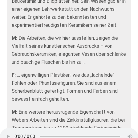
Baukeramik und Bildplatten her. Sein Wissen gab er in
einer eigenen Lehrwerkstatt an den Nachwuchs
weiter. Er gehörte zu den bekanntesten und
experimentierfreudigsten Keramikern seiner Zeit.
M:
Die Arbeiten, die wir hier ausstellen, zeigen die
Vielfalt seines künstlerischen Ausdrucks – von
Gebrauchskeramiken, eleganten Vasen über schlanke
und bauchige Flaschen bis hin zu …
F:
… eigenwilligen Plastiken, wie das „lächelnde“
Fohlen oder Phantasiefiguren. Sie sind aus einem
Scherbenblatt gefertigt; Formen und Farben sind
bewusst einfach gehalten.
M:
Eine weitere herausragende Eigenschaft von
Webers Arbeiten sind die Zinkkristallglasuren, die bei
Temperaturen bis zu 1200 strahlende Farbenspiele
erzeugen. Leuchtendes Beispiel sind die