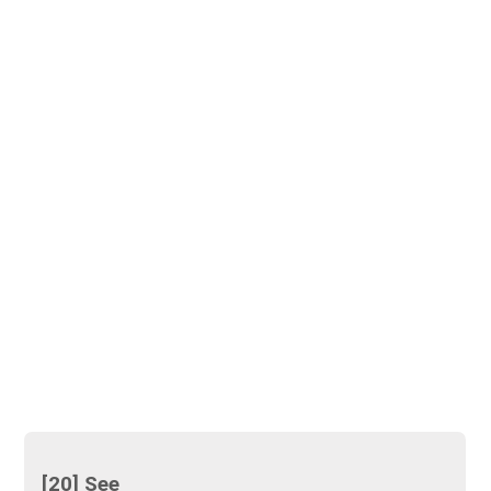
[20] See