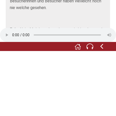
Besucherinnen und Besucher haben vielleicht noch
nie welche gesehen.
Eule:
Naja, Molche schmecken so ein bisschen nach
Fisch.
Fuchs:
Pssst, Eulalia, das doch nicht! Menschen
essen keine Molche. Die wollen wissen, wie die so
leben.
Eule:
Ach so. Nun Molche sehen aus wie Salamander,
aber es sind Amphibien, das heißt, sie leben an Land
und im Wasser. So wie Frösche und Kröten.