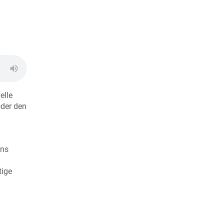
elle
oder den
ins
tige