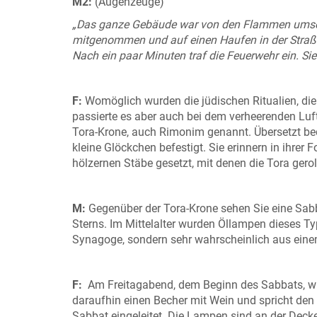
M2:
(Augenzeuge)
„Das ganze Gebäude war von den Flammen umschl
mitgenommen und auf einen Haufen in der Straße 
Nach ein paar Minuten traf die Feuerwehr ein. Si
F:
Womöglich wurden die jüdischen Ritualien, die 
passierte es aber auch bei dem verheerenden Lufta
Tora-Krone, auch Rimonim genannt. Übersetzt be
kleine Glöckchen befestigt. Sie erinnern in ihre
hölzernen Stäbe gesetzt, mit denen die Tora gerol
M:
Gegenüber der Tora-Krone sehen Sie eine Sab
Sterns. Im Mittelalter wurden Öllampen dieses T
Synagoge, sondern sehr wahrscheinlich aus ein
F:
Am Freitagabend, dem Beginn des Sabbats, wi
daraufhin einen Becher mit Wein und spricht den
Sabbat eingeleitet. Die Lampen sind an der Dec