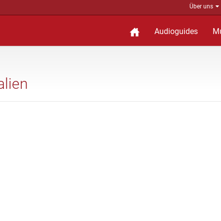
Über uns
Audioguides
M
alien