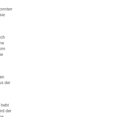
konnten
ie.
ich
ine
nim
ie
gen
us der
 hebt
rd der
ie