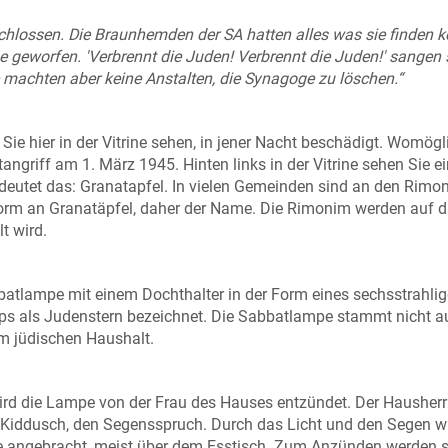
ossen. Die Braunhemden der SA hatten alles was sie finden 
geworfen. 'Verbrennt die Juden! Verbrennt die Juden!' sangen s
e machten aber keine Anstalten, die Synagoge zu löschen.“
Sie hier in der Vitrine sehen, in jener Nacht beschädigt. Womögl
ngriff am 1. März 1945. Hinten links in der Vitrine sehen Sie e
deutet das: Granatapfel. In vielen Gemeinden sind an den Rimo
r Form an Granatäpfel, daher der Name. Die Rimonim werden auf d
lt wird.
batlampe mit einem Dochthalter in der Form eines sechsstrahli
yps als Judenstern bezeichnet. Die Sabbatlampe stammt nicht a
em jüdischen Haushalt.
rd die Lampe von der Frau des Hauses entzündet. Der Hausherr
 Kiddusch, den Segensspruch. Durch das Licht und den Segen wi
ke angebracht, meist über dem Esstisch. Zum Anzünden werden s