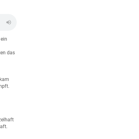
 ein
ten das
ekam
mpft.
zelhaft
aft.