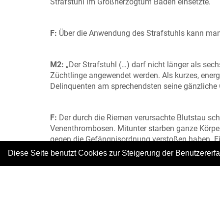
Strafstuhl im Großherzogtum Baden einsetzte.
F:
Über die Anwendung des Strafstuhls kann ma
M2:
„Der Strafstuhl (…) darf nicht länger als se
Züchtlinge angewendet werden. Als kurzes, energis
Delinquenten am sprechendsten seine gänzliche
F:
Der durch die Riemen verursachte Blutstau sch
Venenthrombosen. Mitunter starben ganze Körpert
gegen die Gefängnisordnung verstoßen haben. Ein 
Fensterhinaussehen. Sprechen durch die Lufthe
Diese Seite benutzt Cookies zur Steigerung der Benutzererf
Ruhestörung durch Husten, Klopfen oder Singen. 
Foto: © Martin Heintzen