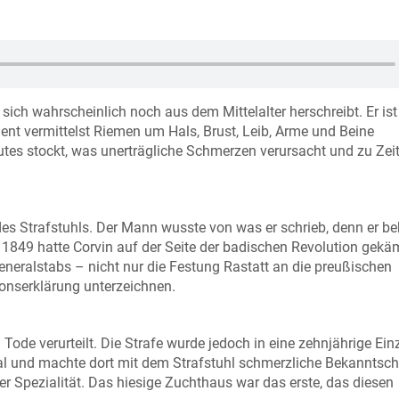
 sich wahrscheinlich noch aus dem Mittelalter herschreibt. Er ist
ent vermittelst Riemen um Hals, Brust, Leib, Arme und Beine
Blutes stockt, was unerträgliche Schmerzen verursacht und zu Zei
es Strafstuhls. Der Mann wusste von was er schrieb, denn er b
 1849 hatte Corvin auf der Seite der badischen Revolution gekä
eneralstabs – nicht nur die Festung Rastatt an die preußischen
ionserklärung unterzeichnen.
ode verurteilt. Die Strafe wurde jedoch in eine zehnjährige Ein
 und machte dort mit dem Strafstuhl schmerzliche Bekanntsch
er Spezialität. Das hiesige Zuchthaus war das erste, das diesen