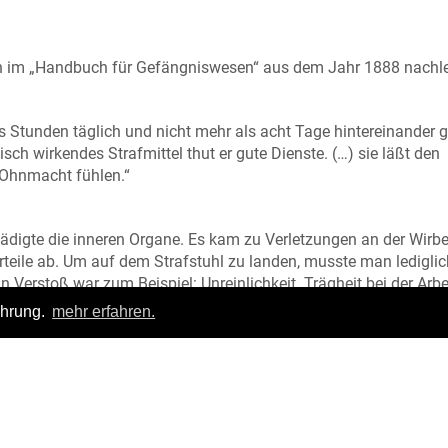
n im „Handbuch für Gefängniswesen“ aus dem Jahr 1888 nachl
chs Stunden täglich und nicht mehr als acht Tage hintereinander 
ch wirkendes Strafmittel thut er gute Dienste. (…) sie läßt den
 Ohnmacht fühlen.“
ädigte die inneren Organe. Es kam zu Verletzungen an der Wirbe
eile ab. Um auf dem Strafstuhl zu landen, musste man lediglic
Verstoß war zum Beispiel: Unreinlichkeit. Trägheit bei der Arb
izung, Unanständiges Benehmen in Rede, Gang und Haltung oder
ahrung.
mehr erfahren.
1911 kam der Strafstuhl in Bruchsal zum letzten Mal zum Einsa