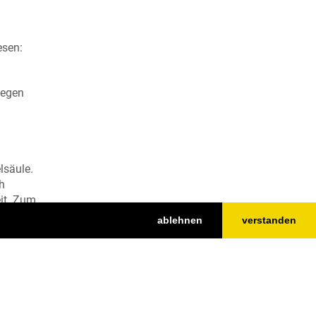
esen:
gegen
lsäule.
h
eit. Zum
ablehnen
verstanden
tz.