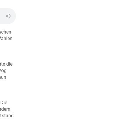
nschen
Wahlen
te die
zog
nun
 Die
ndern
ufstand