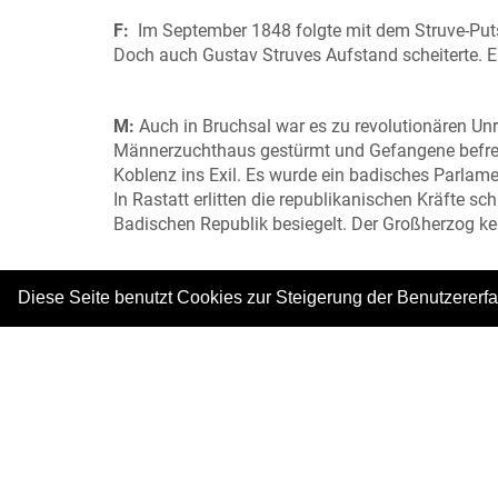
F:
Im September 1848 folgte mit dem Struve-Puts
Doch auch Gustav Struves Aufstand scheiterte
M:
Auch in Bruchsal war es zu revolutionären 
Männerzuchthaus gestürmt und Gefangene befre
Koblenz ins Exil. Es wurde ein badisches Parlam
In Rastatt erlitten die republikanischen Kräfte s
Badischen Republik besiegelt. Der Großherzog keh
Dialekt:
So, das war`s. Alla, tschüssle.
Diese Seite benutzt Cookies zur Steigerung der Benutzererf
Foto: © Martin Heintzen
|