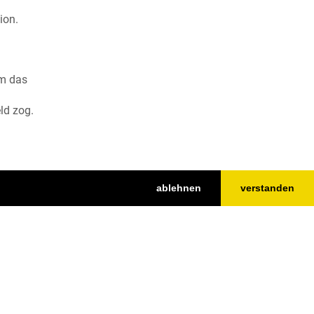
ion.
em das
ld zog.
ablehnen
verstanden
Nach oben