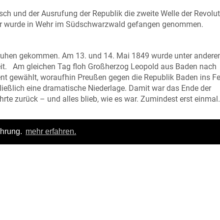
ch und der Ausrufung der Republik die zweite Welle der Revolut
. Er wurde in Wehr im Südschwarzwald gefangen genommen.
Unruhen gekommen. Am 13. und 14. Mai 1849 wurde unter ander
it. Am gleichen Tag floh Großherzog Leopold aus Baden nach
ent gewählt, woraufhin Preußen gegen die Republik Baden ins Fe
chließlich eine dramatische Niederlage. Damit war das Ende der
rte zurück – und alles blieb, wie es war. Zumindest erst einmal.
ahrung.
mehr erfahren.
Login
|
FAQ