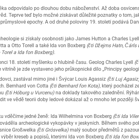
věka odpovídalo po dlouhou dobu náboženství. Až doba osvícens
 věd. Teprve teď bylo možné získávat důležité poznatky o tom, jak
í průmyslové epochy. A od druhé poloviny 19. století podává Da
cheologie si získaly osobnosti jako James Hutton a Charles Lyell
ta a Otto Torell a také Ida von Boxberg
(čti Džejms Hatn, Čárls L
 Torel a Ida fon Boxberg)
.
nci 18. století myšlenku o hlubině času. Geolog Charles Lyell
(č
Ve vitríně je zde vystaveno jeho průkopnické dílo „Principy geologi
dovci, zastával mimo jiné i Švýcar Louis Agassiz
(čti Luj Agasiz
ch. Bernhard von Cotta
(čti Bernhard fon Kota)
, který pocházel z
enu
(čti Hóburg u Vurcenu)
na doklady takového zalednění. Rýhá
dit ve vědě teorii doby ledové dokázal až o mnoho let později š
sku vděčíme jedné ženě: Ida Wilhelmina von Boxberg
(čti Ida Vil
 prováděla archeologické vykopávky v jeskyních. Během svého po
vesnice Großwelka
(čti Grósvelka)
malý soubor předmětů z pazour
é výběr kreseb a popisů, kterými Ida von Boxberg
(čti Ida fon Box