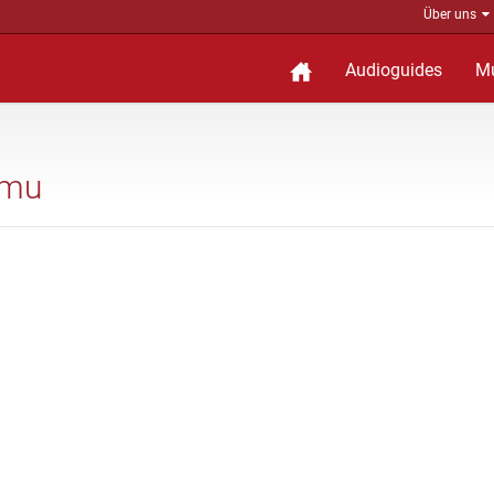
Über uns
Audioguides
M
umu