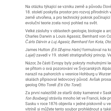
Na otázku týkající se vzniku země a původu člo
18. století poskytla prostor pro rozvoj přírodních
země utvořena, a pro technický pokrok počínajíc
evoluční teorie zcela nový pohled na svět.
Velké zásluhy v oblastech geologie, biologie a ar
Charles Darwin a Louis Agassiz, Bernhard von Cot
Čárls Dárvin a Luj Agasiz, Bernhard fon Kota, Oto
James Hutton
(čti Džejms Hatn)
formuloval na ko
Lajel)
zavedl v 19. století stratigrafický princip. 
Názor, že části Evropy byly pokryty mohutnými le
se přitom o svá pozorování ve Švýcarských Alpá
narazil na pahorcích u vesnice Hohburg u Wurz
skalách připisoval ledovcový původ. Avšak prosa
geolog Otto Torell
(čti Oto Torel)
.
Za první naleziště ze starší doby kamenné v Sa
fon Boxberg)
strávila mnoho let ve Francii, kde
Sasku v roce 1876 objevila v jedné pískovně u 
vitríně si můžete tento soubor prohlédnout a tak