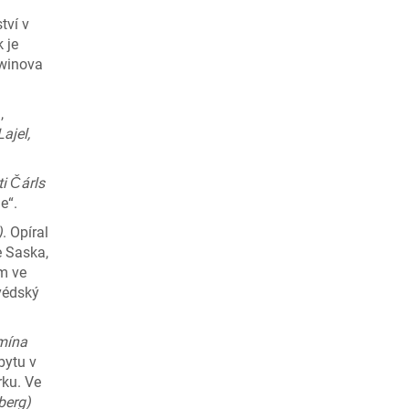
tví v
 je
rwinova
,
ajel,
ti Čárls
e“.
)
. Opíral
e Saska,
m ve
védský
emína
bytu v
ku. Ve
berg)