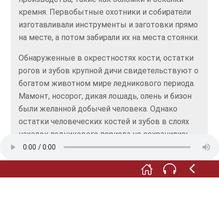
кремня. Первобытные охотники и собиратели
изготавливали инструменты и заготовки прямо
на месте, а потом забирали их на места стоянки.
Обнаруженные в окрестностях кости, остатки
рогов и зубов крупной дичи свидетельствуют о
богатом животном мире ледникового периода.
Мамонт, носорог, дикая лошадь, олень и бизон
были желанной добычей человека. Однако
остатки человеческих костей и зубов в слоях
находок ледникового периода не сохранились.
Причина этого в том, что почва Саксонии
содержит мало извести и зачастую хорошо
насыщена воздухом.
Об одной особой находке, сделанной во время
последних раскопок в Марклеберге, мы
расскажем вам в отдельном, дополнительном