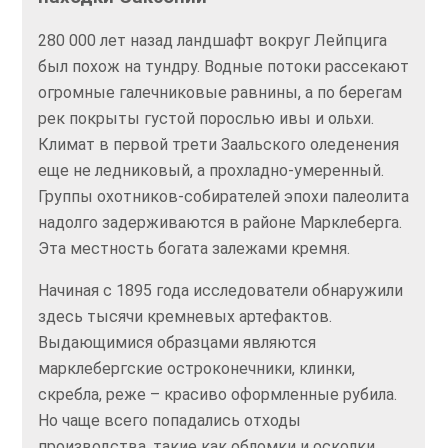
280 000 лет назад ландшафт вокруг Лейпцига
был похож на тундру. Водные потоки рассекают
огромные галечниковые равнины, а по берегам
рек покрыты густой порослью ивы и ольхи.
Климат в первой трети Заальского оледенения
еще не ледниковый, а прохладно-умеренный.
Группы охотников-собирателей эпохи палеолита
надолго задерживаются в районе Марклеберга.
Эта местность богата залежами кремня.
Начиная с 1895 года исследователи обнаружили
здесь тысячи кремневых артефактов.
Выдающимися образцами являются
марклебергские остроконечники, клинки,
скребла, реже – красиво оформленные рубила.
Но чаще всего попадались отходы
производства, такие как обломки и осколки