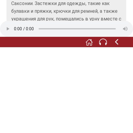
Саксонии. Застежки для одежды, такие как
булавки и пряжки, крючки для ремней, а также
украшения для рук, помещались в урну вместе с
прахом. Предполагается, что на церемонии
сожжения покойный был одет не в
специальную одежду, а в свою обычную.
Иногда кроме аксессуаров региональной
одежды в некоторых захороненных урнах мы
находим и другие предметы, например, орудия
труда или оружие. Захоронение мужчины из
Либау в Фогтланде позволяет сделать вывод,
что покойный был воином. Он был похоронен в
полной экипировке по кельтскому образцу и, в
соответствии с идеальными погребальными
представлениями кельтских бойцов, вероятно,
даже голым. Мужчину из Либау вы также
можете увидеть здесь, в зеркальном кабинете.