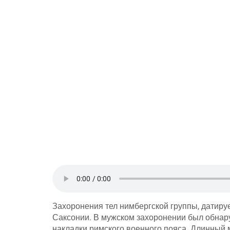
Захоронения тел нимбергской группы, датир
Саксонии. В мужском захоронении был обнар
накладки римского военного пояса. Длинный м