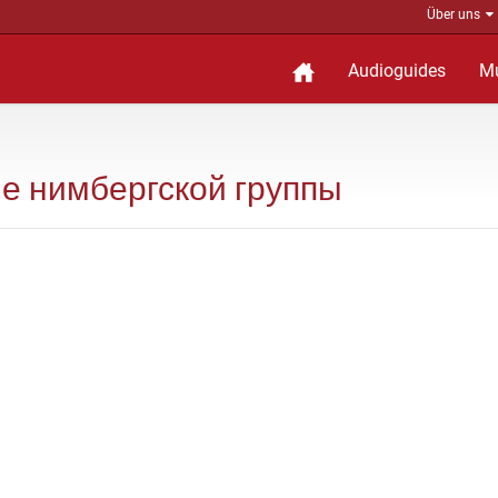
Über uns
Audioguides
M
ние нимбергской группы