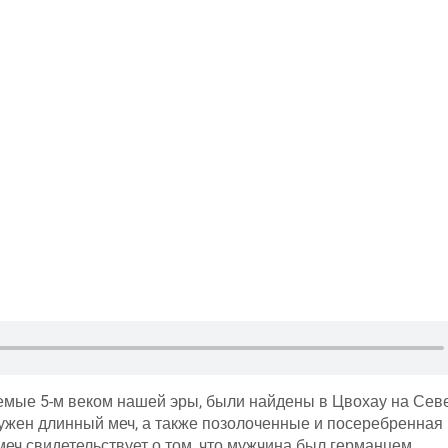
уемые 5-м веком нашей эры, были найдены в Цвохау на Сев
ужен длинный меч, а также позолоченные и посеребренная
еч свидетельствует о том, что мужчина был германцем.