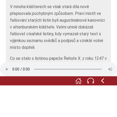
V mnoha klášterech se však stará díla nově
přepisovala pochybným způsobem. Praví mistři ve
falšování starých listin byli augustiniánové kanovníci
v altenburském klášteře. Velmi umně dokázali
falšovat císařské listiny, kdy vymazali starý text s
výjimkou seznamu svědků a podpisů a vzniklé volné
místo doplnili.
Co se stalo s listinou papeže Řehoře X. z roku 1247 v
lipském cisterciáckém klášteře svatého Jiří, se
dozvíte v mediální stanici.
Tato exkurze ukazuje kromě vzácných rukopisů z
knihoven klášterů Altzella a Grünhain (čti altcela a
grýnhajn) také zcela praktické věci, jako je písek,
kterým se posypával čerstvě napsaný text, aby do
sebe nassál přebytečný inkoust. Nebo knihy, které
jsou zavěšeny na těžkých řetězech chránících je