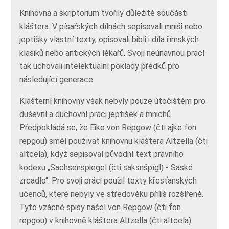
Knihovna a skriptorium tvořily důležité součásti
kláštera. V písařských dílnách sepisovali mniši nebo
jeptišky vlastní texty, opisovali bibli i díla římských
klasiků nebo antických lékařů. Svojí neúnavnou prací
tak uchovali intelektuální poklady předků pro
následující generace.
Klášterní knihovny však nebyly pouze útočištěm pro
duševní a duchovní práci jeptišek a mnichů.
Předpokládá se, že Eike von Repgow (čti ajke fon
repgou) směl používat knihovnu kláštera Altzella (čti
altcela), když sepisoval původní text právního
kodexu „Sachsenspiegel (čti saksnšpígl) - Saské
zrcadlo“. Pro svoji práci použil texty křesťanských
učenců, které nebyly ve středověku příliš rozšířené.
Tyto vzácné spisy našel von Repgow (čti fon
repgou) v knihovně kláštera Altzella (čti altcela).