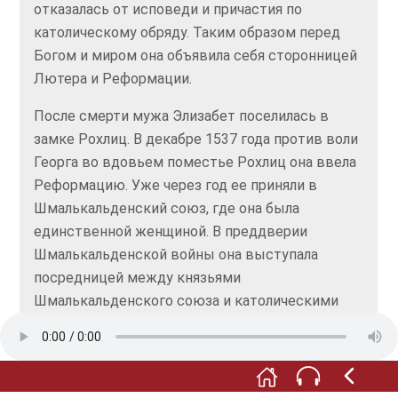
отказалась от исповеди и причастия по
католическому обряду. Таким образом перед
Богом и миром она объявила себя сторонницей
Лютера и Реформации.
После смерти мужа Элизабет поселилась в
замке Рохлиц. В декабре 1537 года против воли
Георга во вдовьем поместье Рохлиц она ввела
Реформацию. Уже через год ее приняли в
Шмалькальденский союз, где она была
единственной женщиной. В преддверии
Шмалькальденской войны она выступала
посредницей между князьями
Шмалькальденского союза и католическими
князьями, причем ее влияние выходило далеко
за пределы традиционных представлений о
роли женщины.