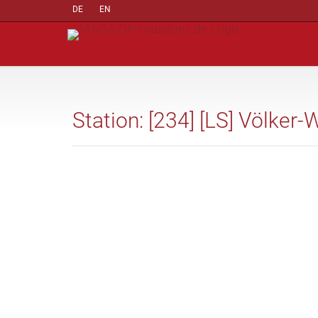
DE
EN
Station: [234] [LS] Völke