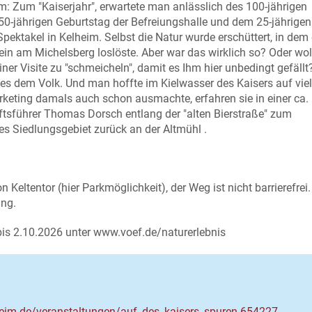
m: Zum "Kaiserjahr", erwartete man anlässlich des 100-jährigen
 50-jährigen Geburtstag der Befreiungshalle und dem 25-jährigen
pektakel in Kelheim. Selbst die Natur wurde erschüttert, in dem
in am Michelsberg loslöste. Aber war das wirklich so? Oder wo
ner Visite zu "schmeicheln", damit es Ihm hier unbedingt gefällt
 es dem Volk. Und man hoffte im Kielwasser des Kaisers auf vie
keting damals auch schon ausmachte, erfahren sie in einer ca.
tsführer Thomas Dorsch entlang der "alten Bierstraße" zum
es Siedlungsgebiet zurück an der Altmühl .
 Keltentor (hier Parkmöglichkeit), der Weg ist nicht barrierefrei.
ung.
bis 2.10.2026 unter www.voef.de/naturerlebnis
eim.de/veranstaltungen/auf_des_kaisers_spuren-654227-