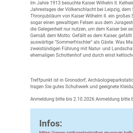
Im Jahre 1913 besuchte Kaiser Wilhelm II. Kelhei
Jahrestages der Völkerschlacht bei Leipzig, dem
Thronjubiläum von Kaiser Wilhelm II. ein großes S
sogar einen gewaltigen Felsen aus dem Jurageste
die Gelegenheit nur nutzen, um dem Kaiser bei sei
Gemäß dem Motto: Gefällt es dem Kaiser, gefällt
auswärtige "Sommerfrischler" als Gäste. Was Mar
zweistündigen Führung mit Natur- und Landschaf
ehemaligen Schottenhof und durch einst keltisch
Treffpunkt ist in Gronsdorf, Archäologieparkstation
tragen Sie gutes Schuhwerk und geeignete Kleid
Anmeldung bitte bis 2.10.2026 Anmeldung bitte 
Infos:
https://www.archaeologisches-museum-kelh