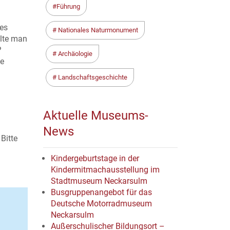
Führung
 es
Nationales Naturmonument
llte man
?
Archäologie
le
Landschaftsgeschichte
Aktuelle Museums-
News
 Bitte
Kindergeburtstage in der
Kindermitmachausstellung im
Stadtmuseum Neckarsulm
Busgruppenangebot für das
Deutsche Motorradmuseum
Neckarsulm
Außerschulischer Bildungsort –