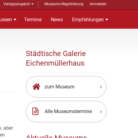
Verlagsangebot
Museums-Registrierung
Anmelden
useen
Termine
News
Empfehlungen
Städtische Galerie
Eichenmüllerhaus
zum Museum
Alle Museumstermine
, aber
gen