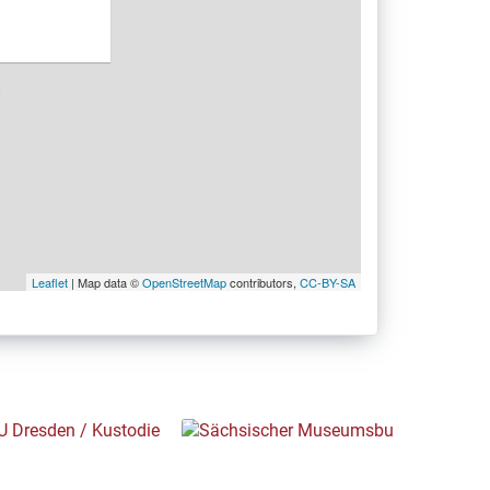
Leaflet
| Map data ©
OpenStreetMap
contributors,
CC-BY-SA