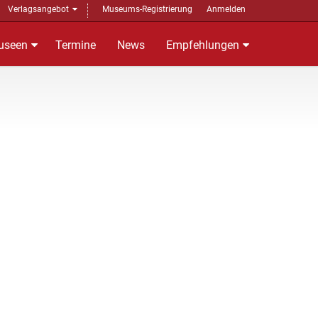
Verlagsangebot
Museums-Registrierung
Anmelden
useen
Termine
News
Empfehlungen