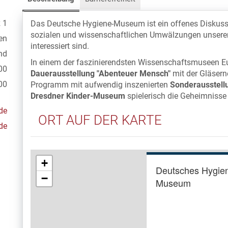
 1
Das Deutsche Hygiene-Museum ist ein offenes Diskussion
sozialen und wissenschaftlichen Umwälzungen unserer
en
interessiert sind.
nd
In einem der faszinierendsten Wissenschaftsmuseen Eur
00
Dauerausstellung "Abenteuer Mensch"
mit der Gläsern
00
Programm mit aufwendig inszenierten
Sonderausstell
Dresdner Kinder-Museum
spielerisch die Geheimnisse
de
ORT AUF DER KARTE
de
+
Deutsches Hygie
−
Museum