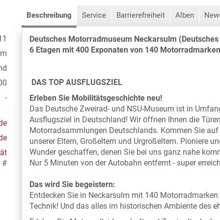
Beschreibung
Service
Barrierefreiheit
Alben
New
11
Deutsches Motorradmuseum Neckarsulm (Deutsches
6 Etagen mit 400 Exponaten von 140 Motorradmarken 
lm
nd
DAS TOP AUSFLUGSZIEL
00
-
Erleben Sie Mobilitätsgeschichte neu!
Das Deutsche Zweirad- und NSU-Museum ist in Umfang
Ausflugsziel in Deutschland! Wir öffnen Ihnen die Türen
de
Motorradsammlungen Deutschlands. Kommen Sie auf eine
de
unserer Eltern, Großeltern und Urgroßeltern. Pioniere
Wunder geschaffen, denen Sie bei uns ganz nahe kom
ät
Nur 5 Minuten von der Autobahn entfernt - super erreic
#
Das wird Sie begeistern:
Entdecken Sie in Neckarsulm mit 140 Motorradmarken 
Technik! Und das alles im historischen Ambiente des 