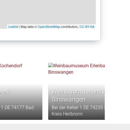
Leaflet
| Map data ©
OpenStreetMap
contributors,
CC-BY-SA
werk
Weinbaumuseum Erlenbach
Binswangen
r. 1 DE 74177 Bad
Bei der Kelter 1 DE 74235 Erlenbach
Kreis Heilbronn