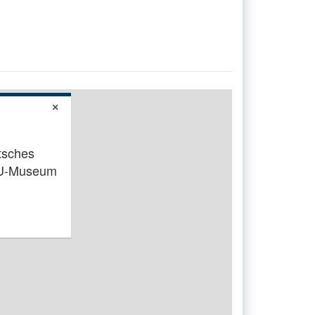
×
tsches
SU-Museum