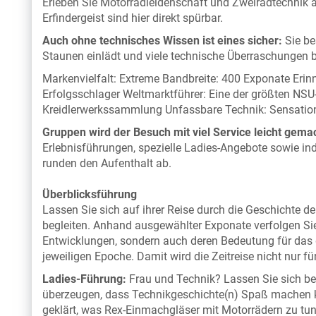
Erleben Sie Motorradleidenschaft und Zweiradtechnik 
Erfindergeist sind hier direkt spürbar.
Auch ohne technisches Wissen ist eines sicher:
Sie b
Staunen einlädt und viele technische Überraschungen b
Markenvielfalt: Extreme Bandbreite: 400 Exponate Erin
Erfolgsschlager Weltmarktführer: Eine der größten 
Kreidlerwerkssammlung Unfassbare Technik: Sensation
Gruppen wird der Besuch mit viel Service leicht gema
Erlebnisführungen, spezielle Ladies-Angebote sowie i
runden den Aufenthalt ab.
Überblicksführung
Lassen Sie sich auf ihrer Reise durch die Geschichte de
begleiten. Anhand ausgewählter Exponate verfolgen Sie
Entwicklungen, sondern auch deren Bedeutung für das 
jeweiligen Epoche. Damit wird die Zeitreise nicht nur f
Ladies-Führung:
Frau und Technik? Lassen Sie sich be
überzeugen, dass Technikgeschichte(n) Spaß machen k
geklärt, was Rex-Einmachgläser mit Motorrädern zu tu