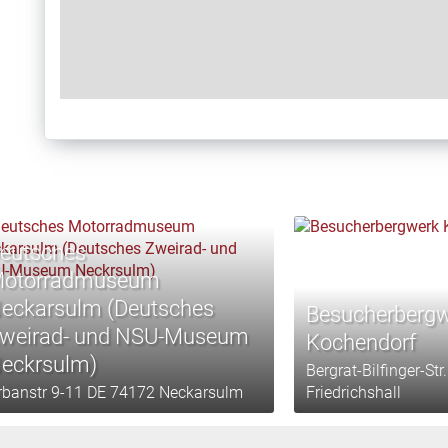
eutsches
otorradmuseum
eckarsulm (Deutsches
Besucherberg
weirad- und NSU-Museum
Kochendorf
eckrsulm)
Bergrat-Bilfinger-St
rbanstr 9-11 DE 74172 Neckarsulm
Friedrichshall