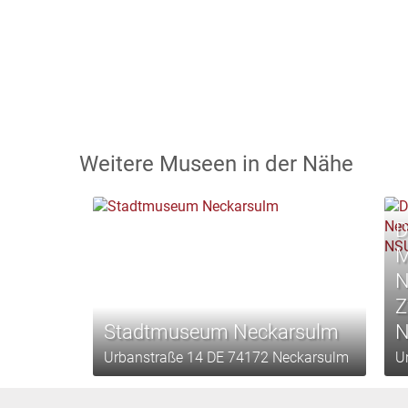
Weitere Museen in der Nähe
D
M
N
Z
Stadtmuseum Neckarsulm
N
Urbanstraße 14 DE 74172 Neckarsulm
U