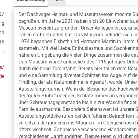
27
Der Dachwiger Heimat- und Museumsverein möchte Si
begrüßen. Im Jahre 2001 haben sich 20 Einwohner au
ig
Museumsverein zu gründen. Unser Anliegen ist es, ansc
nd
Leben stattgefunden hat. Das Museum befindet sich in
1974 begannen Elsbeth und Hermann Martin in Ihrem 1
16
sammeln. Mit viel Liebe, Enthusiasmus und Sachkenntn
-
näheren Umgebung die vielen Dinge zusammen die das
Das Museum wurde anlässlich des 1115 jährigen Ortsju
e/
durch die hohe Toreinfahrt. Bereits hier fallen dem Bes
und eine Sammlung diverser Schlitten ins Auge. Auf de
de
Findling, der als Naturdenkmal eingestuft wurde. Uns
Ausstellungsräumen. Wenn der Besucher das Fachwerkge
der "guten Stube" oder des Schlafzimmers in vergange
über Gebrauchsgegenstände bis hin zur Wäsche findet 
Familie ausmachte. Besonders Sehenswert ist unsere S
Ausstellungsstücke rufen bei den "älteren Betrachtern" 
versetzen die jüngeren ins Staunen. Im Obergeschoss b
öfters wechselt. Zahlreiche verschiedene Handarbeiten
verschiedenen Jahrhunderten. Desweiteren wird über d