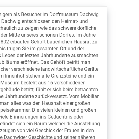
e gern als Besucher im Dorfmuseum Dachwig
s Dachwig entschlossen den Heimat- und
haulich zu zeigen wie das schwere dörfliche
 der Mitte unseres schönen Dorfes. Im Jahre
802 erbauten Gehöft bäuerlichen Hausrat zu
is trugen Sie im gesamten Ort und der
 Leben der letzten Jahrhunderte ausmachten.
biläums eröffnet. Das Gehöft betritt man
ucher verschiedene landwirtschaftliche Geräte
m Innenhof stehen alte Grenzsteine und ein
er Museum besteht aus 16 verschiedenen
bäude betritt, fühlt er sich beim betrachten
ne Jahrhunderte zurückversetzt. Vom Mobiliar
man alles was den Haushalt einer großen
peisekammer. Die vielen kleinen und großen
viele Erinnerungen ins Gedächtnis oder
efindet sich ein Raum welcher die Ausstellung
 zeugen von viel Geschick der Frauen in den
ie Dachwiger Geschichte und seiner näheren