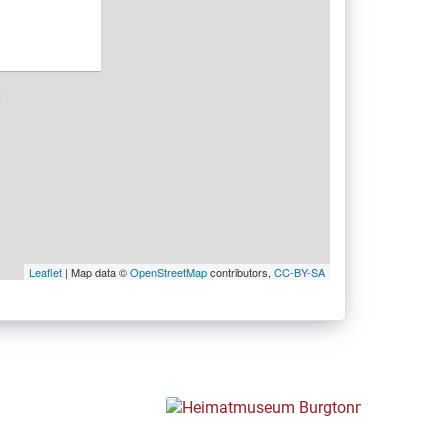
Leaflet
| Map data ©
OpenStreetMap
contributors,
CC-BY-SA