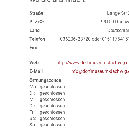
Straße
Lange Str 
PLZ/Ort
99100 Dachw
Land
Deutschla
Telefon
036206/23720 oder 0151175415
Fax
Web
http://www.dorfmuseum-dachwig.d
E-Mail
info@dorfmuseum-dachwig.
Öffnungszeiten
Mo:
geschlossen
Di:
geschlossen
Mi:
geschlossen
Do:
geschlossen
Fr:
geschlossen
Sa:
geschlossen
So:
geschlossen