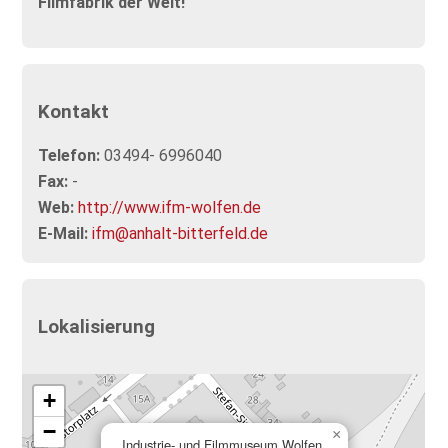
Filmfabrik der Welt!
Kontakt
Telefon:
03494- 6996040
Fax:
-
Web:
http://www.ifm-wolfen.de
E-Mail:
ifm@anhalt-bitterfeld.de
Lokalisierung
+
−
×
Industrie- und Filmmuseum Wolfen