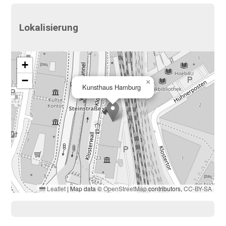
Lokalisierung
+
−
×
Kunsthaus Hamburg
Leaflet
|
Map data ©
OpenStreetMap
contributors,
CC-BY-SA