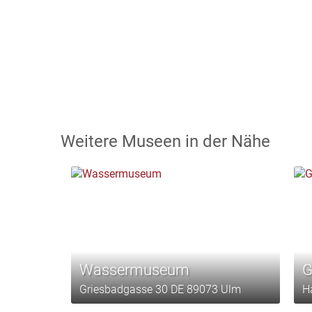
Weitere Museen in der Nähe
Wassermuseum
G
Griesbadgasse 30 DE 89073 Ulm
H