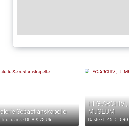
HFG-ARCHIV ,
alerie Sebastianskapelle
MUSEUM
ahnengasse DE 89073 Ulm
Basteistr 46 DE 89