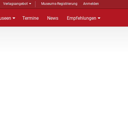
Verlagsangebot
Museums-Registrierung
Anmelden
useen
Termine
News
Empfehlungen