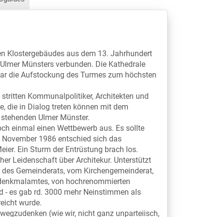
gen Klostergebäudes aus dem 13. Jahrhundert
Ulmer Münsters verbunden. Die Kathedrale
h war die Aufstockung des Turmes zum höchsten
, stritten Kommunalpolitiker, Architekten und
, die in Dialog treten können mit dem
z stehenden Ulmer Münster.
ch einmal einen Wettbewerb aus. Es sollte
5. November 1986 entschied sich das
eier. Ein Sturm der Entrüstung brach los.
her Leidenschaft über Architekur. Unterstützt
t des Gemeinderats, vom Kirchengemeinderat,
denkmalamtes, von hochrenommierten
eid - es gab rd. 3000 mehr Neinstimmen als
reicht wurde.
wegzudenken (wie wir, nicht ganz unparteiisch,