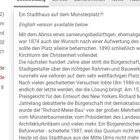
2)
Ein Stadthaus auf dem Münsterplatz?!
lm
English version available below
nd
Mit dem Abriss eines sanierungsbedürftigen, ehemali
war 1874 auch der Wunsch nach einer Aufwertung des 
00
sollte den Platz alleine beherrschen. 1890 schließlic
01
Kirchturm der Christenheit vollendet.
Die nächsten hundert Jahre aber stritt die Bürgerschaft
de
Stadtgestalter über den richtigen Rahmen und Bauwerke
nunmehr wie verloren auf dem sehr weitflächigen Plat
de
Nach vielen gescheiterten Versuchen lobte Ulm 1986 no
18
endlich der letzte werden, der die Lösung bringt. Am 1
Preisgericht für den Entwurf des New Yorkers Richard M
Jahrelang debattierte die Bürgerschaft mit demokratisc
wurde der "Richard-Meier-Bau" von der großen Mehrhei
vom Münsterbaumeister, vom Präsidenten des Landes
Architekturkritikern und vielen mehr. Ein Bürgerentsch
Befürworter - scheiterte 1987, weil das Quorum nicht er
Heute ist das Stadthaus aus der Mitte Ulms nicht mehr 