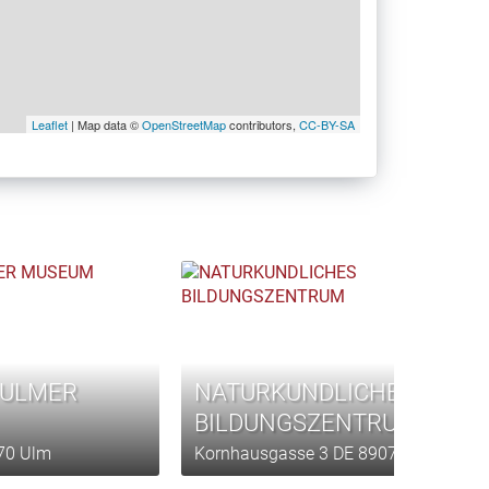
Leaflet
| Map data ©
OpenStreetMap
contributors,
CC-BY-SA
 ULMER
NATURKUNDLICHES
BILDUNGSZENTRUM
070 Ulm
Kornhausgasse 3 DE 89073 Ulm