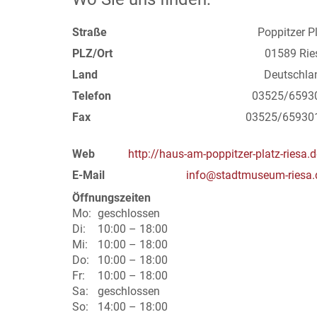
Straße
Poppitzer Pl
PLZ/Ort
01589 Rie
Land
Deutschla
Telefon
03525/6593
Fax
03525/65930
Web
http://haus-am-poppitzer-platz-riesa.d
E-Mail
info@stadtmuseum-riesa.
Öffnungszeiten
Mo:
geschlossen
Di:
10:00 – 18:00
Mi:
10:00 – 18:00
Do:
10:00 – 18:00
Fr:
10:00 – 18:00
Sa:
geschlossen
So:
14:00 – 18:00