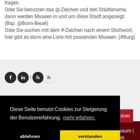
tragen.
Oder Sie benutzen das @-Zeichen und den Städtename,
dann werden Museen in und um diese Stadt angezeigt.
(Bsp. @Bonn-Beuel)
Oder Sie suchen mit dem #-Zeichen nach einem Stichwort,
hier gibt es dann eine Liste mit passenden Museen. (#Burg)
|
Login
|
FAQ
Diese Seite benutzt Cookies zur Steigerung
Nach oben
der Benutzererfahrung.
mehr erfahren.
Copyright © 2026. Alle Rechte vorbehalten.
–
Impressum
|
ablehnen
verstanden
Datenschutz
|
Allgemeine Geschäftsbedingungen