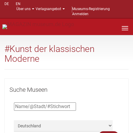
DE
EN
Über uns
Verlagsangebot
Museums-Registrierung
Anmelden
Nav
auf
#Kunst der klassischen
Moderne
Suche Museen