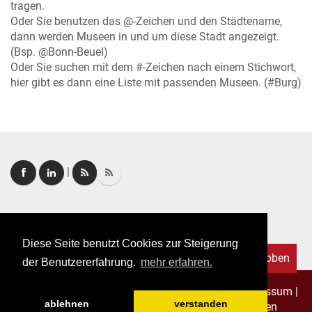
tragen.
Oder Sie benutzen das @-Zeichen und den Städtename,
dann werden Museen in und um diese Stadt angezeigt.
(Bsp. @Bonn-Beuel)
Oder Sie suchen mit dem #-Zeichen nach einem Stichwort,
hier gibt es dann eine Liste mit passenden Museen. (#Burg)
|
Login
|
FAQ
Diese Seite benutzt Cookies zur Steigerung
Nach oben
der Benutzererfahrung.
mehr erfahren.
Copyright © 2026. Alle Rechte vorbehalten.
–
Impressum
|
ablehnen
verstanden
Datenschutz
|
Allgemeine Geschäftsbedingungen