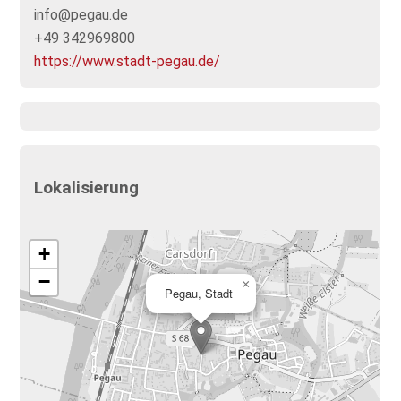
info@pegau.de
+49 342969800
https://www.stadt-pegau.de/
Lokalisierung
+
−
×
Pegau, Stadt