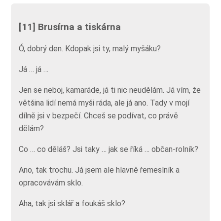
[11] Brusírna a tiskárna
Ó, dobrý den. Kdopak jsi ty, malý myšáku?
Já … já …
Jen se neboj, kamaráde, já ti nic neudělám. Já vím, že
většina lidí nemá myši ráda, ale já ano. Tady v mojí
dílně jsi v bezpečí. Chceš se podívat, co právě
dělám?
Co … co děláš? Jsi taky … jak se říká … občan-rolník?
Ano, tak trochu. Já jsem ale hlavně řemeslník a
opracovávám sklo.
Aha, tak jsi sklář a foukáš sklo?