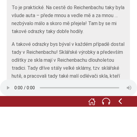
To je praktické. Na cestě do Reichenbachu taky byla
všude auta – přede mnou a vedle mě a za mnou …
nezbývalo málo a skoro mě přejela! Tam by se mi
takové odrazky taky dobře hodily.
A takové odrazky bys býval v každém případě dostal
tady v Reichenbachu! Sklářské výrobky a především
odlitky ze skla mají v Reichenbachu dlouholetou
tradici. Tady dříve stály velké sklárny, tzv. sklářské
hutě, a pracovali tady také malí odlévači skla, kteří
nevyráběli své výrobky v továrně, ale doma.
Takže tady dříve žilo více odlévačů skla, jako jste
Vy?
Dokonce hodně. A pár jich tu ještě pracuje. Protože
abys mohl vyrobit takové pěkné, barevné sklíčko …
musíš znát jedno tajemství!