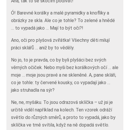
Aha, tak to se skočím podívat!
Ó! Barevné korálky a malé pyramidky a knoflíky a
obrázky ze skla. Ale co je tohle? To zelené a hnědé
… to vypadá jako … Mají to být oči?!
Ano, oči pro plyšová zvířátka! Všechny děti milují
práci sklářů … aniž by to věděly.
No jo, to je pravda, co by byli plyšáci bez svých
věrných očiček. Nebo myši bez korálkových očí … ale
moje … moje jsou pravé a ne skleněné. A, pane skláři,
co je tohle: ty červené kousky, co vypadají jako …
jako struhadla na sýr?
Ne, ne, myšáku. To jsou odrazová sklíčka – už jsi je
určitě viděl například na kolech. Ten vzorek odráží
světlo do různých směrů, a proto to vypadá, jako by
sklíčka ve tmě svítila, když na ně dopadá světlo.