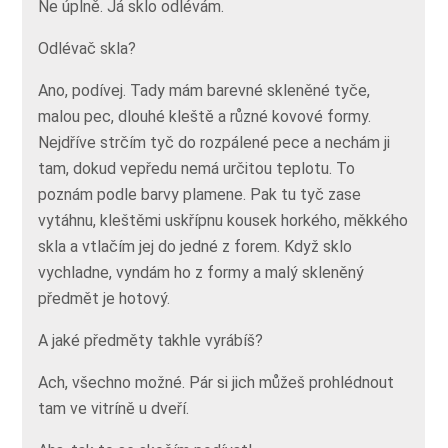
Ne úplně. Já sklo odlévám.
Odlévač skla?
Ano, podívej. Tady mám barevné skleněné tyče,
malou pec, dlouhé kleště a různé kovové formy.
Nejdříve strčím tyč do rozpálené pece a nechám ji
tam, dokud vepředu nemá určitou teplotu. To
poznám podle barvy plamene. Pak tu tyč zase
vytáhnu, kleštěmi uskřípnu kousek horkého, měkkého
skla a vtlačím jej do jedné z forem. Když sklo
vychladne, vyndám ho z formy a malý skleněný
předmět je hotový.
A jaké předměty takhle vyrábíš?
Ach, všechno možné. Pár si jich můžeš prohlédnout
tam ve vitríně u dveří.