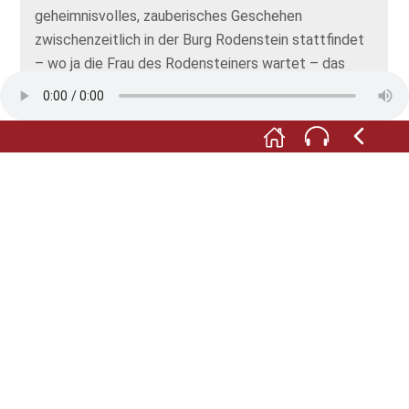
geheimnisvolles, zauberisches Geschehen
zwischenzeitlich in der Burg Rodenstein stattfindet
– wo ja die Frau des Rodensteiners wartet – das
erzählt Bergengruen meisterhaft in seiner Erzählung.
Auch die Auflösung dieser Geschichte wird nicht
verraten. Das mag jeder nachlesen: im „Buch
Rodenstein“ von Werner Bergengruen.
Text: Erika Schäfer, © Rodensteinmuseum
Das Bild ist ein Gemälde aus der Thüringer Sage aus
dem 17. Jhdt. über den Grafen von Gleichen und
seine zwei Frauen. Diese ähnelt inhaltlich der
Rodensteinsage über Philipp III, und könnte als
Anregung für die hiesige Sage gedient haben. ©
Stadt Erfurt, mit freundlicher Genehmigung