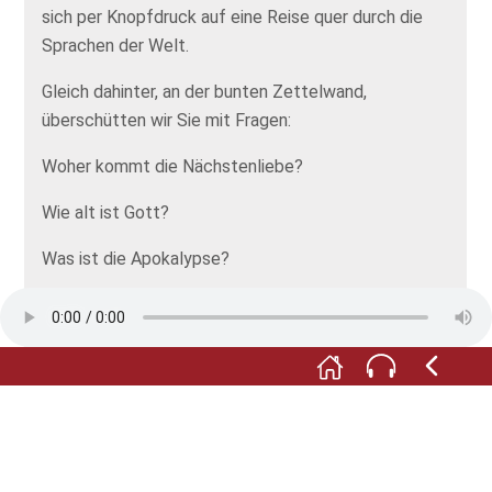
sich per Knopfdruck auf eine Reise quer durch die
Sprachen der Welt.
Gleich dahinter, an der bunten Zettelwand,
überschütten wir Sie mit Fragen:
Woher kommt die Nächstenliebe?
Wie alt ist Gott?
Was ist die Apokalypse?
Und wie war das jetzt mit David Beckhams Tattoos?
50 Fakten zur Bibel, die Sie noch nie zu fragen
wagten – hier bekommen Sie Antworten, die Sie zum
Staunen bringen werden!
Und wenn Sie selbst eine Frage zur Bibel haben –
dann notieren Sie sie auf dem bereitliegenden