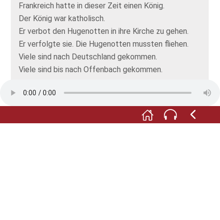
Frankreich hatte in dieser Zeit einen König.
Der König war katholisch.
Er verbot den Hugenotten in ihre Kirche zu gehen.
Er verfolgte sie. Die Hugenotten mussten fliehen.
Viele sind nach Deutschland gekommen.
Viele sind bis nach Offenbach gekommen.
In Offenbach lebte Graf Johann Philipp.
Er freute sich über die vielen Menschen aus
Frankreich.
Viele von ihnen hatten gute Berufe.
Sie waren Kaufleute und Handwerker.
Sie bauten in Offenbach ihre Häuser.
Sie heirateten und bekamen Kinder.
Deswegen lebten in Offenbach immer mehr
Menschen.
Offenbach wurde größer.