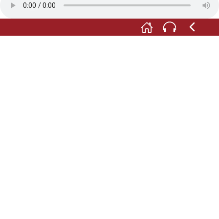
Vincenz Stempel: Mittlerweile schicken die Kunden
ihre Dateien online zu uns, und wir drucken sie.
Tatjana Digit: Drucken ist eine Zukunftstechnologie.
Mit neuen Techniken und neuen Bedruckstoffen sind
wir in unserer Branche auch in den nächsten
Jahrzehnten noch up to date.
Vincenz Stempel: Und auch die Berufsausbildung
wird ständig den neuen technischen Entwicklungen
angepasst.
Fotos: © Druckereimuseum Weiss