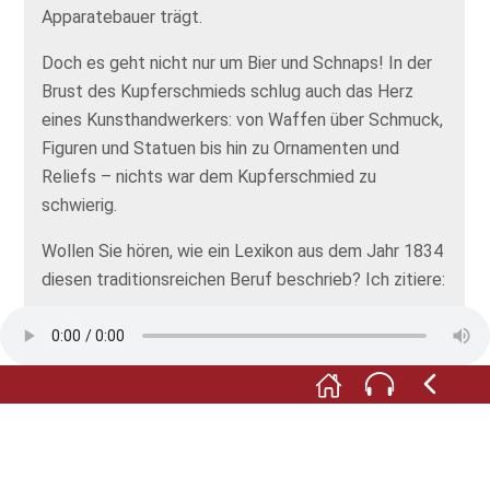
Apparatebauer trägt.
Doch es geht nicht nur um Bier und Schnaps! In der
Brust des Kupferschmieds schlug auch das Herz
eines Kunsthandwerkers: von Waffen über Schmuck,
Figuren und Statuen bis hin zu Ornamenten und
Reliefs – nichts war dem Kupferschmied zu
schwierig.
Wollen Sie hören, wie ein Lexikon aus dem Jahr 1834
diesen traditionsreichen Beruf beschrieb? Ich zitiere:
Die Arbeit der Kupferschmidte ist sehr
mannichfaltig; ausser [in] ihrer Werkstatt arbeiten sie
auch auf Thürmen, Kuppeln und Pallästen, welche
sie mit Kupferplatten belegen; sie versehen die
Gebäude mit kupernen Rinnen und Schläuchen,
Kupferbedachung wird für die dauerhafteste aller