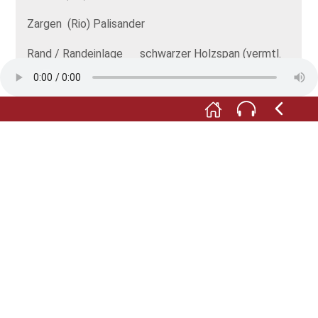
Zargen (Rio) Palisander
Rand / Randeinlage schwarzer Holzspan (vermtl.
Ebenholz) / Galalith
Schalllochrand wie Deckenrand
Hals Mahagoni
Griffbrett Ebenholz mit Zelluloid-Span
unterlegt
Kopf Mahagoni
2010 jährte sich zum 50. Mal der Todestag des
Markneukirchner Gitarrenbauers Richard Jacob
„Weißgerber“. Grund genug für den Verein der
Freunde und Förderer des Musikinstrumenten-
Museums Markneukirchen e. V. die Weißgerber-Tage