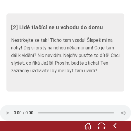
[2] Lidé tlačící se u vchodu do domu
Nestrkejte se tak! Ticho tam vzadu! Šlapeš mi na
nohy! Dej si prsty na nohou někam jinam! Co je tam
dál k vidění? Nic nevidím. Nejdřív pusťte to dítě! Chci
slyšet, co říká Ježíš! Prosím, buďte zticha! Ten
zázračný uzdravitel by měl být tam uvnitř!