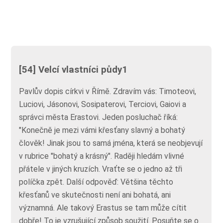
[54] Velcí vlastníci půdy1
Pavlův dopis církvi v Římě. Zdravím vás: Timoteovi,
Luciovi, Jásonovi, Sosipaterovi, Terciovi, Gaiovi a
správci města Erastovi. Jeden posluchač říká:
"Konečně je mezi vámi křesťany slavný a bohatý
člověk! Jinak jsou to samá jména, která se neobjevují
v rubrice "bohatý a krásný". Raději hledám vlivné
přátele v jiných kruzích. Vraťte se o jedno až tři
políčka zpět. Další odpověď: Většina těchto
křesťanů ve skutečnosti není ani bohatá, ani
významná. Ale takový Erastus se tam může cítit
dobře! To je vzrušující způsob soužití. Posuňte se o