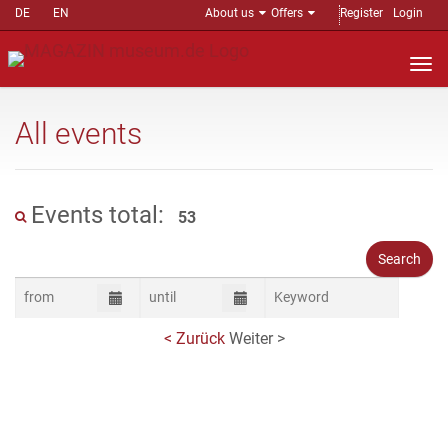
DE
EN
About us
Offers
Register
Login
Nav
auf
All events
Events total:
53
< Zurück
Weiter >