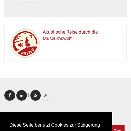
Akustische Reise durch die
Museumswelt
M
U
E
M
S
U
|
Login
|
FAQ
Diese Seite benutzt Cookies zur Steigerung