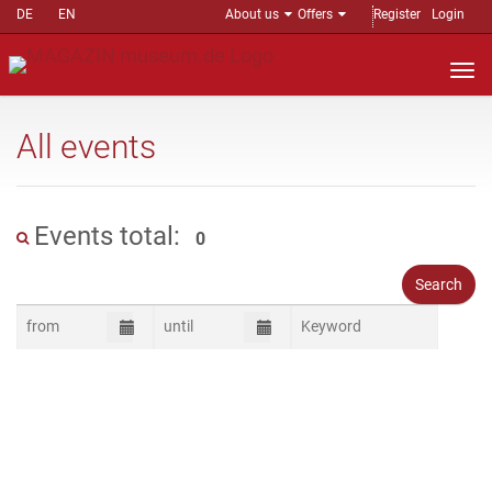
DE
EN
About us
Offers
Register
Login
Nav
auf
All events
Events total:
0