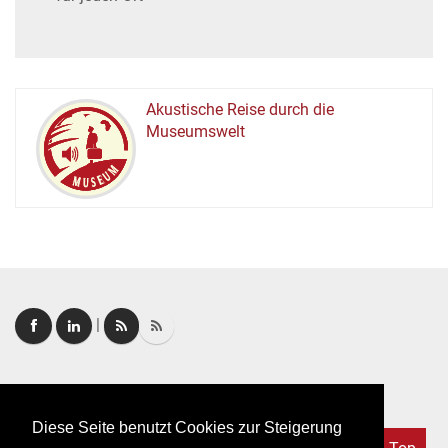
Akustische Reise durch die
Museumswelt
M
U
E
M
S
U
|
Login
|
FAQ
Diese Seite benutzt Cookies zur Steigerung