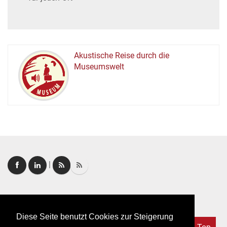
Akustische Reise durch die
Museumswelt
M
U
E
M
S
U
|
Login
|
FAQ
Diese Seite benutzt Cookies zur Steigerung