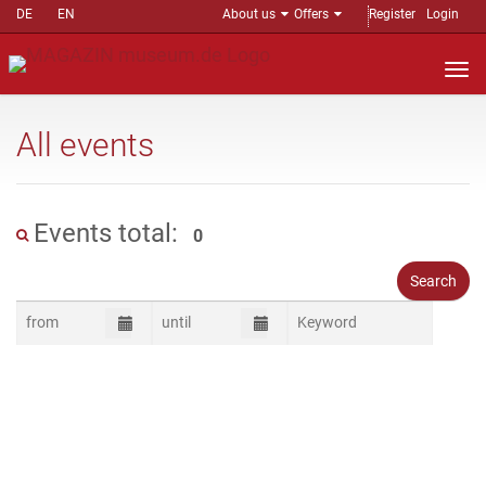
DE
EN
About us
Offers
Register
Login
Nav
auf
All events
Events total:
0