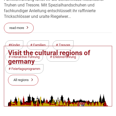
Truhen und Tresore. Mit Spezialhandschuhen und
fachkundiger Anleitung entschlüsselt ihr raffinierte
Trickschlösser und uralte Riegelwer...
read more
Kinder
Familien
Tresore
Visit the cultural regions of
Interaktive Führung
Erlebnisführung
germany
Feiertagsprogramm
All regions