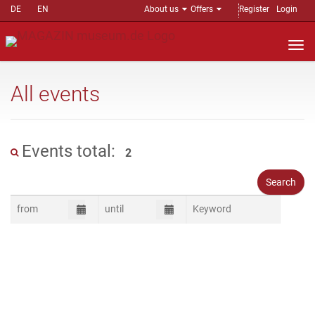
DE
EN
About us
Offers
Register
Login
Nav
auf
All events
Events total:
2