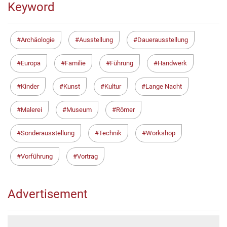
Keyword
Archäologie
Ausstellung
Dauerausstellung
Europa
Familie
Führung
Handwerk
Kinder
Kunst
Kultur
Lange Nacht
Malerei
Museum
Römer
Sonderausstellung
Technik
Workshop
Vorführung
Vortrag
Advertisement