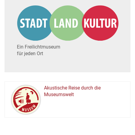
Ein Freilichtmuseum
für jeden Ort
Akustische Reise durch die
Museumswelt
M
U
E
M
S
U