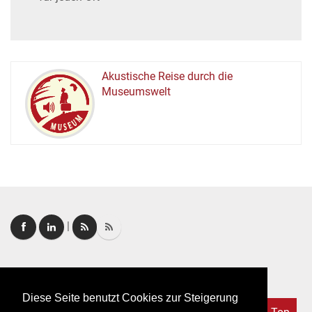
Akustische Reise durch die
Museumswelt
M
U
E
M
S
U
|
Login
|
FAQ
Diese Seite benutzt Cookies zur Steigerung