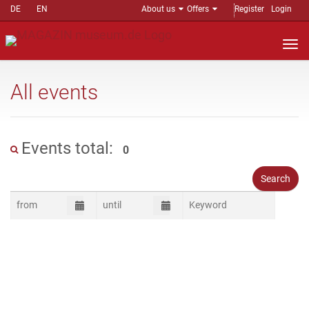
DE
EN
About us
Offers
Register
Login
Nav
auf
All events
Events total:
0