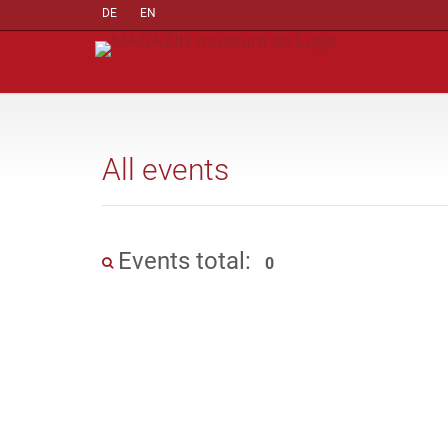
DE
EN
All events
Events total:
0