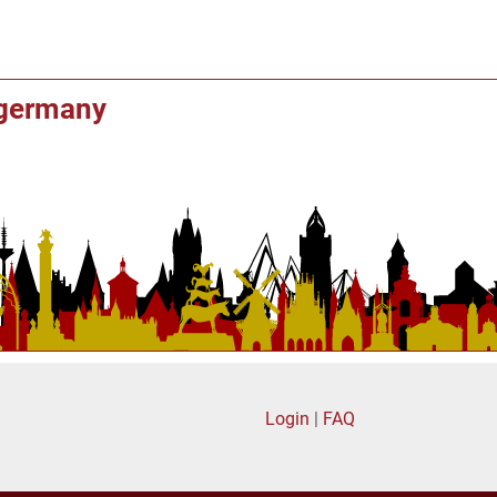
f germany
Login
|
FAQ