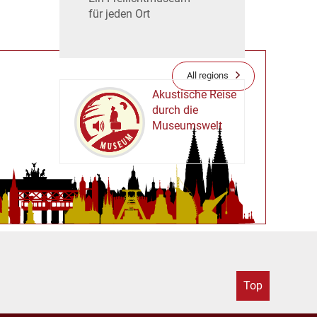
für jeden Ort
All regions
Akustische Reise
durch die
Museumswelt
M
U
E
M
S
U
Top