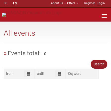
DE
EN
About us
Offers
Register
Login
Nav
auf
All events
Events total:
0