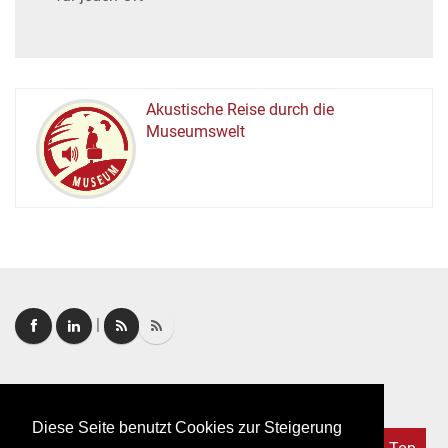
Akustische Reise durch die
Museumswelt
M
U
E
M
S
U
|
Login
|
FAQ
Diese Seite benutzt Cookies zur Steigerung