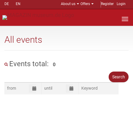
DE
EN
About us
Offers
Register
Login
Nav
auf
All events
Events total:
0