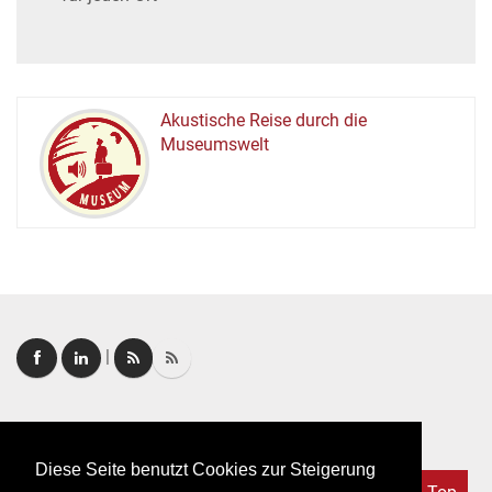
Akustische Reise durch die
Museumswelt
M
U
E
M
S
U
|
Login
|
FAQ
Diese Seite benutzt Cookies zur Steigerung