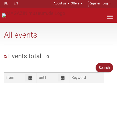
DE
EN
About us
Offers
Register
Login
Nav
auf
All events
Events total:
0