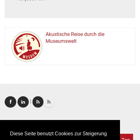
Akustische Reise durch die
Museumswelt
M
U
E
M
S
U
|
Login
|
FAQ
Diese Seite benutzt Cookies zur Steigerung