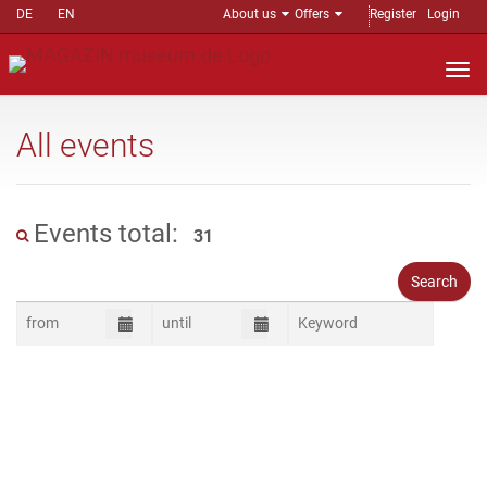
DE
EN
About us
Offers
Register
Login
Nav
auf
All events
Events total:
31