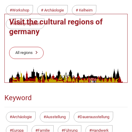
Workshop
Archäologie
Kelheim
Visit the cultural regions of
Kinderprogramm
germany
All regions
Keyword
Archäologie
Ausstellung
Dauerausstellung
Europa
Familie
Führung
Handwerk