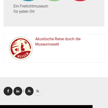
Ein Freilichtmuseum
für jeden Ort
Akustische Reise durch die
Museumswelt
M
U
E
M
S
U
|