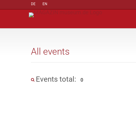
DE
EN
All events
Events total:
0