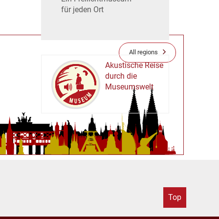
für jeden Ort
All regions
Akustische Reise
durch die
Museumswelt
M
U
E
M
S
U
Top