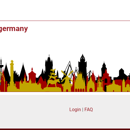
f germany
Login
|
FAQ