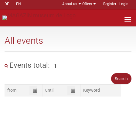
DE
EN
About us
Offers
Register
Login
Nav
auf
All events
Events total:
1