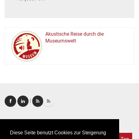
Akustische Reise durch die
Museumswelt
M
U
E
M
S
U
|
Login
|
FAQ
Diese Seite benutzt Cookies zur Steigerung